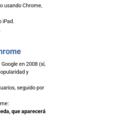
io usando Chrome,
 iPad.
.
Chrome
 Google en 2008 (sí,
opularidad y
uarios, seguido por
ome:
ueda, que aparecerá