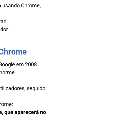
a usando Chrome,
Pad.
dor.
 Chrome
 Google em 2008
enorme
tilizadores, seguido
hrome:
a, que aparecerá no