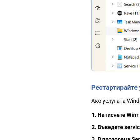
Рестартирайте 
Ако услугата Wind
Натиснете Win+R
Въведете servic
В прозореца Ser