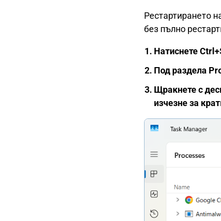
Рестартирането на
без пълно рестарт
Натиснете Ctrl+
Под раздела Pro
Щракнете с десн
изчезне за крат