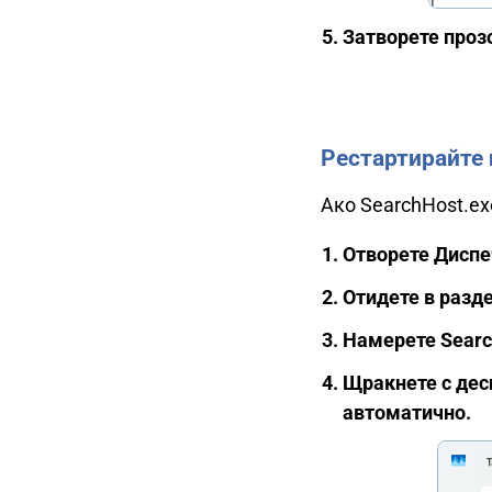
Затворете прозо
Рестартирайте 
Ако SearchHost.ex
Отворете Диспеч
Отидете в разде
Намерете Search
Щракнете с десн
автоматично.