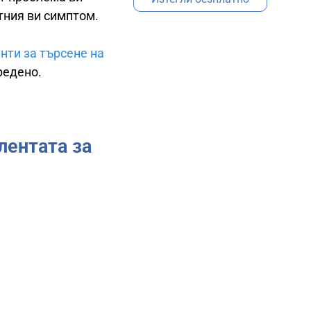
тния ви симптом.
нти за търсене на
редено.
лентата за