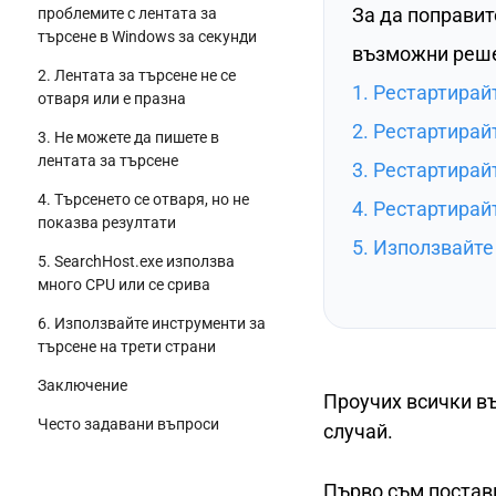
За да поправит
проблемите с лентата за
търсене в Windows за секунди
възможни реше
2. Лентата за търсене не се
1. Рестартирай
отваря или е празна
2. Рестартирай
3. Не можете да пишете в
лентата за търсене
3. Рестартирай
4. Търсенето се отваря, но не
4. Рестартирай
показва резултати
5. Използвайте
5. SearchHost.exe използва
много CPU или се срива
6. Използвайте инструменти за
търсене на трети страни
Заключение
Проучих всички в
Често задавани въпроси
случай.
Първо съм постав