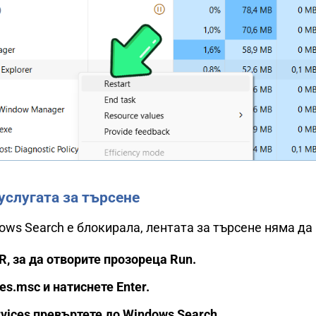
услугата за търсене
ows Search е блокирала, лентата за търсене няма да
, за да отворите прозореца Run.
es.msc и натиснете Enter.
vices превъртете до Windows Search.