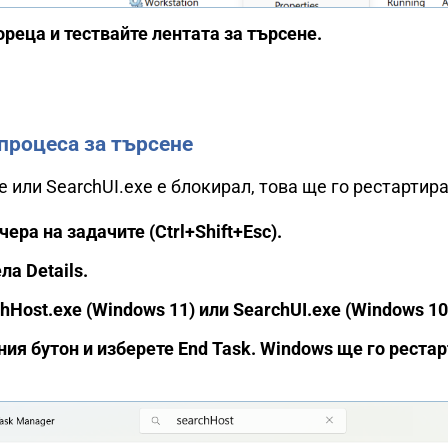
реца и тествайте лентата за търсене.
процеса за търсене
e или SearchUI.exe е блокирал, това ще го рестартира
ера на задачите (Ctrl+Shift+Esc).
ла Details.
Host.exe (Windows 11) или SearchUI.exe (Windows 10
ия бутон и изберете End Task. Windows ще го реста