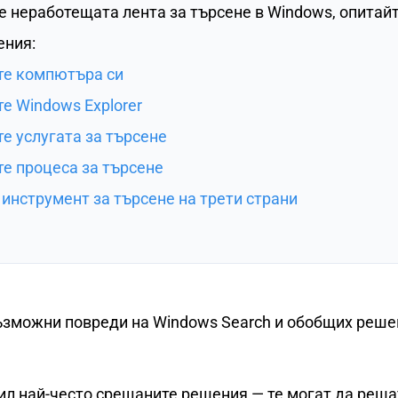
е неработещата лента за търсене в Windows, опитай
ния:
те компютъра си
те Windows Explorer
те услугата за търсене
те процеса за търсене
 инструмент за търсене на трети страни
ъзможни повреди на Windows Search и обобщих реше
ил най-често срещаните решения — те могат да реша