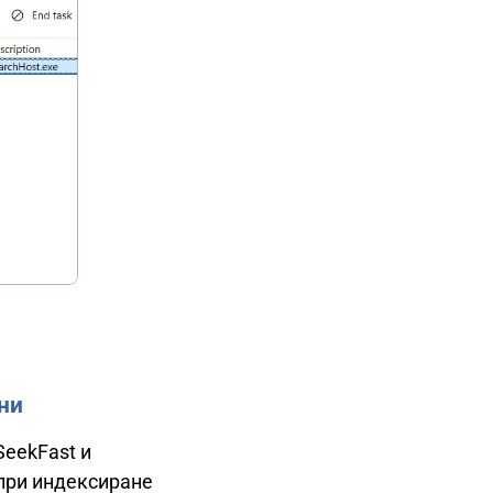
ни
SeekFast и
 при индексиране