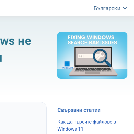
Български
ows не
и
Свързани статии
Как да търсите файлове в
Windows 11